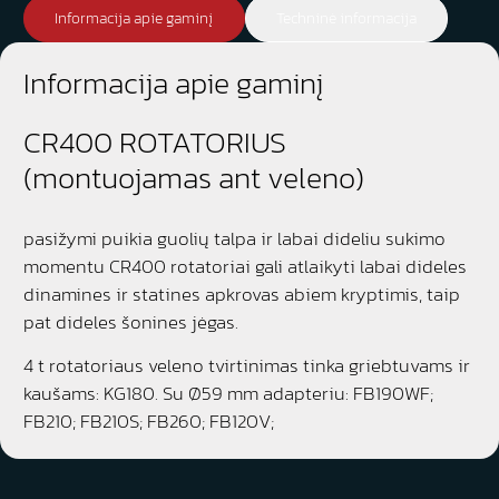
Informacija apie gaminį
Techninė informacija
Informacija apie gaminį
CR400 ROTATORIUS
(montuojamas ant veleno)
pasižymi puikia guolių talpa ir labai dideliu sukimo
momentu CR400 rotatoriai gali atlaikyti labai dideles
dinamines ir statines apkrovas abiem kryptimis, taip
pat dideles šonines jėgas.
4 t rotatoriaus veleno tvirtinimas tinka griebtuvams ir
kaušams: KG180. Su Ø59 mm adapteriu: FB190WF;
FB210; FB210S; FB260; FB120V;