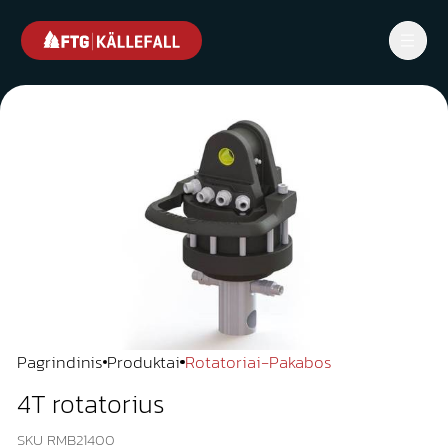
Pagrindinis
Produktai
Rotatoriai-Pakabos
4T rotatorius
SKU RMB21400