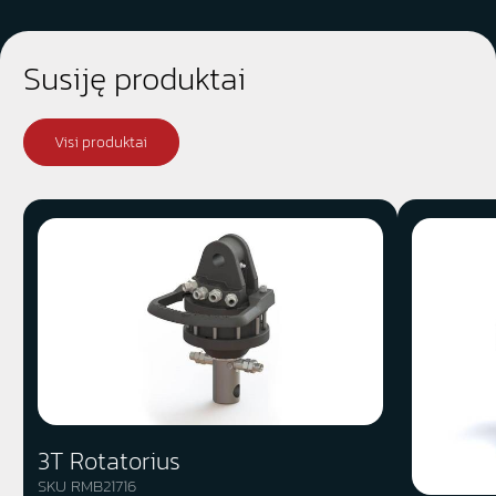
Susiję produktai
Visi produktai
3T Rotatorius
SKU RMB21716