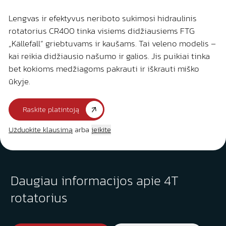
Lengvas ir efektyvus neriboto sukimosi hidraulinis
rotatorius CR400 tinka visiems didžiausiems FTG
„Källefall“ griebtuvams ir kaušams. Tai veleno modelis –
kai reikia didžiausio našumo ir galios. Jis puikiai tinka
bet kokioms medžiagoms pakrauti ir iškrauti miško
ūkyje.
Raskite platintoją
Užduokite klausimą
arba
įeikite
Daugiau informacijos apie 4T
rotatorius