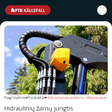
Pagrindinis
Produktai
Hidromanipuliatoriu-Aksesuarai
Hidraulinių žarnų jungtis