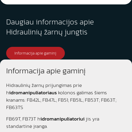
Daugiau informacijos apie
Hidraulinių žarnų jungtis
Informacija apie gaminį
Informacija apie gaminį
Hidraulinių žarnų prijungimas prie
h
idromanipuliatoriaus
kolonos galimas šiems
kranams: FB42L; FB47L; FB51; FB51L; FB53T; FB63T;
FB63TS
FB69T, FB73T h
idromanipuliatoriui
jis yra
standartinė įranga.