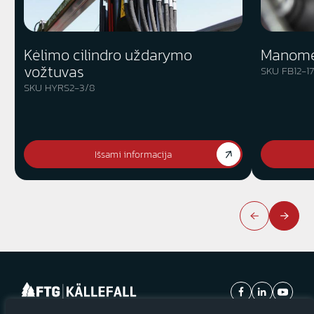
Kėlimo cilindro uždarymo
Manome
vožtuvas
SKU FB12-1
SKU HYRS2-3/8
Išsami informacija