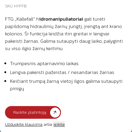
SKU HYFFB
FTG „Källefall” h
idromanipuliatoriai
gali turėti
papildomą hidraulinių žarnų jungtį, įrengtą ant krano
kolonos. Ši funkcija leidžia itin greitai ir lengvai
pakeisti žarnas. Galima sutaupyti daug laiko, palyginti
su viso ilgio žarnų keitimu.
Trumpesnis aptarnavimo laikas
Lengva pakeisti pažeistas / nesandarias žarnas
Keičiant trumpą žarną vietoj ilgos galima sutaupyti
pinigų
Raskite platintoją
Užduokite klausimą
arba
įeikite