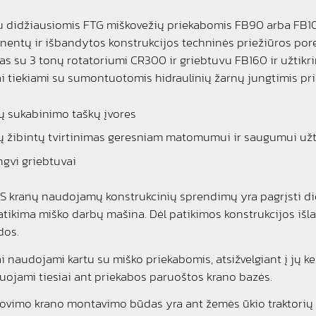
u didžiausiomis FTG miškovežių priekabomis FB90 arba FB100
entų ir išbandytos konstrukcijos techninės priežiūros pore
 su 3 tonų rotatoriumi CR300 ir griebtuvu FB160 ir užtikri
i tiekiami su sumontuotomis hidraulinių žarnų jungtimis pri
ų sukabinimo taškų įvores
ų žibintų tvirtinimas geresniam matomumui ir saugumui užti
engvi griebtuvai
 kranų naudojamų konstrukcinių sprendimų yra pagrįsti didel
 patikima miško darbų mašina. Dėl patikimos konstrukcijos 
dos.
i naudojami kartu su miško priekabomis, atsižvelgiant į jų k
ojami tiesiai ant priekabos paruoštos krano bazės.
rovimo krano montavimo būdas yra ant žemės ūkio traktorių – 