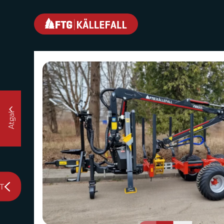
Atgal
3T