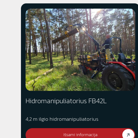
Hidromanipuliatorius FB42L
4,2 m ilgio hidromanipuliatorius
Išsami informacija