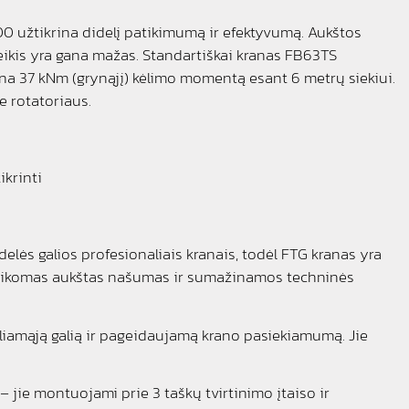
 užtikrina didelį patikimumą ir efektyvumą. Aukštos
ikis yra gana mažas. Standartiškai kranas FB63TS
na 37 kNm (grynąjį) kėlimo momentą esant 6 metrų siekiui.
e rotatoriaus.
krinti
ės galios profesionaliais kranais, todėl FTG kranas yra
išlaikomas aukštas našumas ir sumažinamos techninės
eliamąją galią ir pageidaujamą krano pasiekiamumą. Jie
jie montuojami prie 3 taškų tvirtinimo įtaiso ir