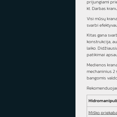
prijungiami pri
kt. Darbas kran
Visi mūsų krana
svarbi efektyva
Kitas gana svar
konstrukcija, a
laiko. Didžiausi
patikimai apsau
Medienos kranai
mechaninius 2 s
bangomis valdo
Rekomenduojama
Hidromanipuli
Miško priekab