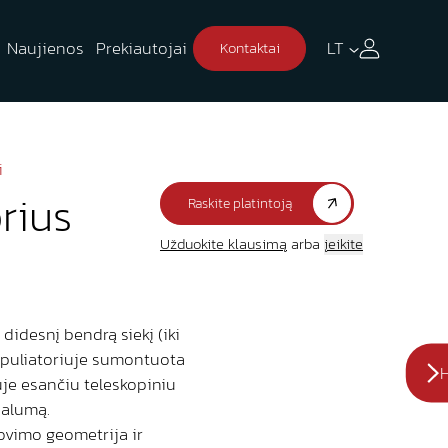
Naujienos
Prekiautojai
LT
Kontaktai
i
rius
Raskite platintoją
Užduokite klausimą
arba
įeikite
didesnį bendrą siekį (iki
nipuliatoriuje sumontuota
H
duje esančiu teleskopiniu
nalumą.
ovimo geometrija ir