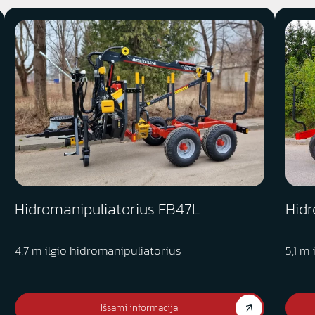
Hidromanipuliatorius FB47L
Hidr
4,7 m ilgio hidromanipuliatorius
5,1 m
Išsami informacija