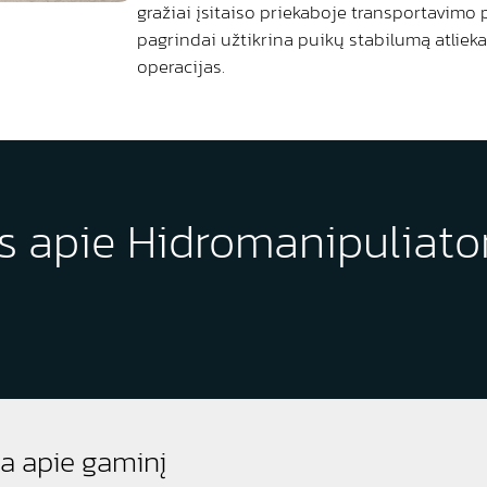
gražiai įsitaiso priekaboje transportavimo 
pagrindai užtikrina puikų stabilumą atliek
operacijas.
s apie Hidromanipuliato
ja apie gaminį