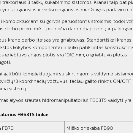
e traktoriaus 3 taškų sukabinimo sistemos. Kranai taip pat 
u yra saugiausias ir veiksmingiausias medžiagos padavimo b
i komplektuojami su gervės paruoštomis strėlėmis, todėl vėli
us darbo priemonė – praplečia darbo diapazoną ir palengvin
bus krano darbo įtaisas yra griebtuvas. Standartiškai kran
ukštos kokybės komponentai ir laiko patikrintas konstrukcin
as griebtuvo angos plotis yra 1010 mm, o griebtuvo plotas – 0,1
goti.
 gali būti komplektuojami su skirtingomis valdymo sistemomi
virčių/3 koordinačių vožtuvus, tačiau galite rinktis ON/OFF,
mą sistemą.
s alyvos srautas hidromanipuliatoriui FB63TS valdyti yra 
atorius FB63TS tinka:
a FB70
Miško priekaba FB90