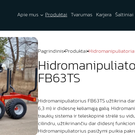
Apie mus
Produktai
Tvarumas
Karjera
Šaltiniai
Pagrindinis
Produktai
Hidromanipuliatoria
Hidromanipuliato
FB63TS
Hidromanipuliatorius FB63TS užtikrina dar 
6,3 m) ir didesnę keliamąją galią. Hidroma
traukių sistema ir teleskopinė strėlė su vi
cilindru, užtikrinančiu dar didesnį funkcio
Hidromanipuliatorius pasižymi puikia pakr