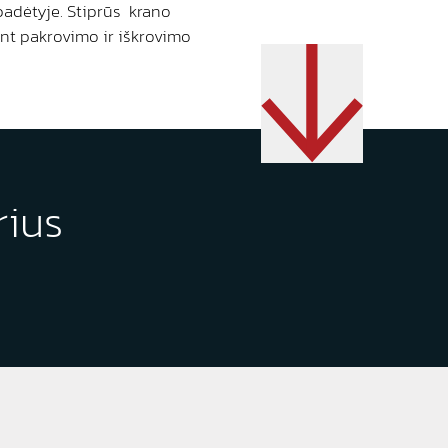
padėtyje. Stiprūs krano
ant pakrovimo ir iškrovimo
rius