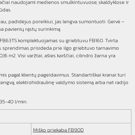
plačiai naudojami medienos smulkintuvuose, skaldyklose ir
ūdas.
au, padidėjus poreikiui, jas lengva sumontuoti. Gervė –
a pavienių rąstų surinkimą.
as FB63TS komplektuojamas su griebtuvu FB160. Tvirta
is sprendimas prisideda prie ilgo griebtuvo tarnavimo
6 m2. Visi varžtai, ašies kaiščiai, cilindro žarna yra
s pagal klientų pageidavimus. Standartiškai kranai turi
 lengvą, elektrohidraulinę valdymo sistemą arba net radijo
35-40 l/min.
Miško priekaba FB90D