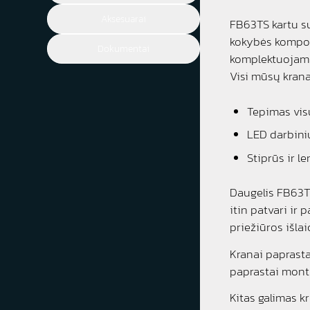
Aksesuarai
FB63TS kartu s
kokybės kompon
Dokumentai
komplektuojamas
Visi mūsų krana
Tepimas vis
LED darbini
Stiprūs ir l
Daugelis FB63TS
itin patvari ir
priežiūros išlai
Kranai paprasta
paprastai montu
Kitas galimas k