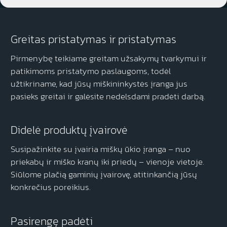
Greitas pristatymas ir pristatymas
Pirmenybę teikiame greitam užsakymų tvarkymui ir
patikimoms pristatymo paslaugoms, todėl
užtikriname, kad jūsų miškininkystės įranga jus
pasieks greitai ir galėsite nedelsdami pradėti darbą.
Didelė produktų įvairovė
Susipažinkite su įvairia miškų ūkio įranga – nuo
priekabų ir miško kranų iki priedų – vienoje vietoje.
Siūlome plačią gaminių įvairovę, atitinkančią jūsų
konkrečius poreikius.
Pasirengę padėti