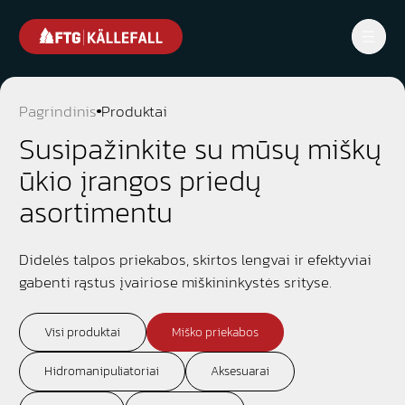
Pagrindinis
Produktai
Susipažinkite su mūsų miškų
ūkio įrangos priedų
asortimentu
Didelės talpos priekabos, skirtos lengvai ir efektyviai
gabenti rąstus įvairiose miškininkystės srityse.
Visi produktai
Miško priekabos
Hidromanipuliatoriai
Aksesuarai