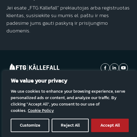
Jei esate „FTG Källefall“ prekiautojas arba registruotas
klientas, susisiekite su mumis el. paštu ir mes
padėsime jums gauti paskyrą ir prisijungimo
duomenis.
We value your privacy
Prenumeruokite mūsų naujienas:
We use cookies to enhance your browsing experience, serve
Prenumeruoti
personalized ads or content, and analyze our traffic. By
clicking "Accept All", you consent to our use of
cookies.
Cookie Policy
© Autorinės teisės 2026. Visos teisės saugomos.
Sprendimas
Customize
Reject All
Accept All
Filtras