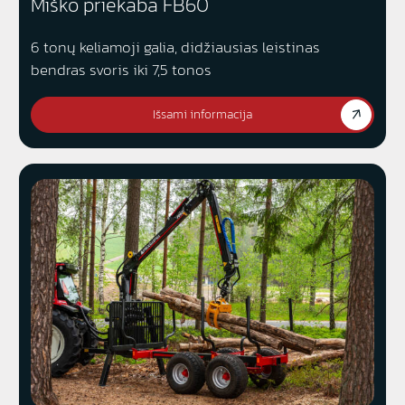
Miško priekaba FB60
6 tonų keliamoji galia, didžiausias leistinas
bendras svoris iki 7,5 tonos
Išsami informacija