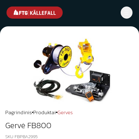
Pagrindinis
Produktai
Gerves
Gervė FB800
SKU FBPBA2995