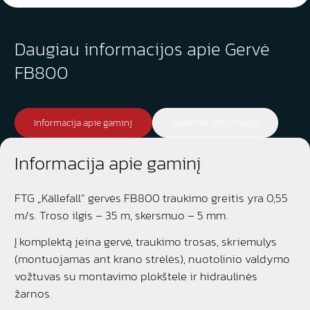
Daugiau informacijos apie Gervė
FB800
Informacija apie gaminį
Techninė informacija
Informacija apie gaminį
FTG „Källefall” gervės FB800 traukimo greitis yra 0,55
m/s. Troso ilgis – 35 m, skersmuo – 5 mm.
Į komplektą įeina gervė, traukimo trosas, skriemulys
(montuojamas ant krano strėlės), nuotolinio valdymo
vožtuvas su montavimo plokštele ir hidraulinės
žarnos.