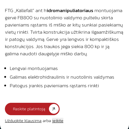
FTG „Källefall” ant h
idromanipuliatoriaus
montuojama
gervė FB800 su nuotolinio valdymo pulteliu skirta
pavieniams rąstams iš miško ar kitų sunkiai pasiekiamų
vietų rinkti. Tvirta konstrukcija užtikrina ilgaamžiškumą
ir patogų valdymą. Gervė yra lengvos ir kompaktiškos
konstrukcijos. Jos traukos jėga siekia 800 kp ir ją
galima naudoti daugelyje miško darbų.
Lengvai montuojamas
Galimas elektrohidraulinis ir nuotolinis valdymas
Patogus įrankis pavieniams rąstams rinkti
Raskite platintoją
Užduokite klausimą
arba
įeikite