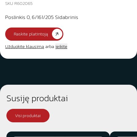
SKU R602065
Poslinkis 0, 6/161/205 Sidabrinis
Raskite platintoją
Užduokite klausimą
arba
įeikite
Susiję produktai
Visi produktai