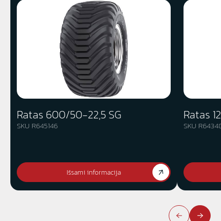
Ratas 600/50-22,5 SG
Ratas 1
SKU R645146
SKU R6434
Išsami informacija