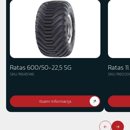
Ratas 600/50-22,5 SG
Ratas 1
SKU R645146
SKU R6020
Išsami informacija