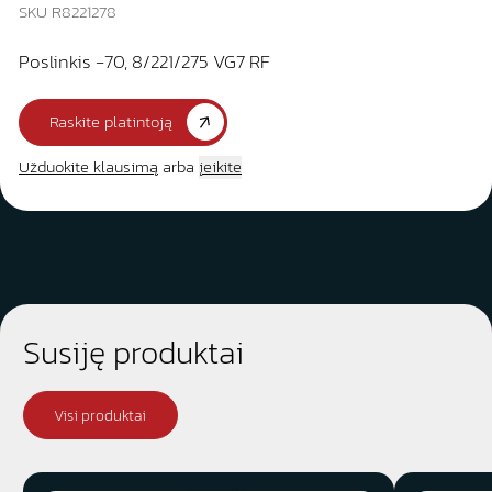
SKU R8221278
Poslinkis -70, 8/221/275 VG7 RF
Raskite platintoją
Užduokite klausimą
arba
įeikite
Susiję produktai
Visi produktai