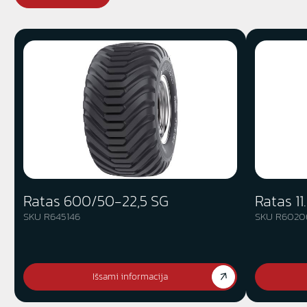
Ratas 600/50-22,5 SG
Ratas 1
SKU R645146
SKU R6020
Išsami informacija