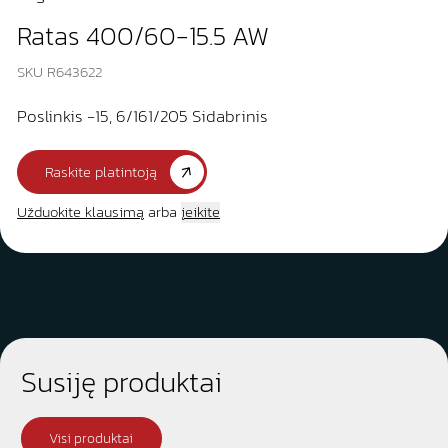
Ratas 400/60-15.5 AW
SKU R643622
Poslinkis -15, 6/161/205 Sidabrinis
Raskite platintoją
Užduokite klausimą
arba
įeikite
Susiję produktai
Visi produktai