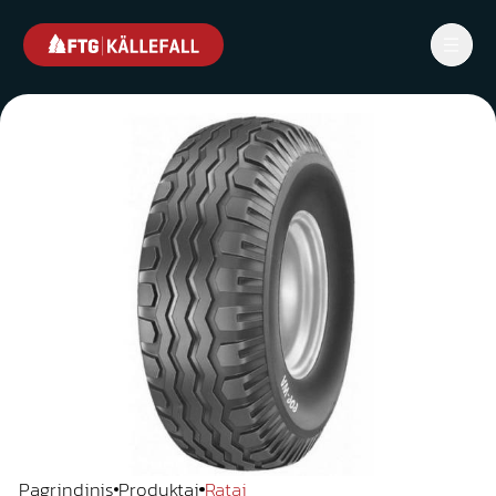
Pagrindinis
Produktai
Ratai