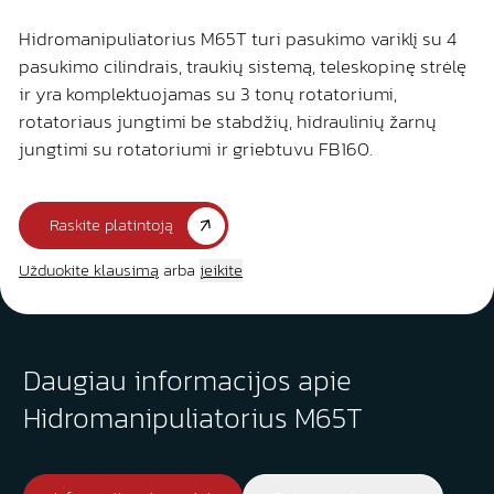
Hidromanipuliatorius M65T turi pasukimo variklį su 4
pasukimo cilindrais, traukių sistemą, teleskopinę strėlę
ir yra komplektuojamas su 3 tonų rotatoriumi,
rotatoriaus jungtimi be stabdžių, hidraulinių žarnų
jungtimi su rotatoriumi ir griebtuvu FB160.
Raskite platintoją
Užduokite klausimą
arba
įeikite
Daugiau informacijos apie
Hidromanipuliatorius M65T