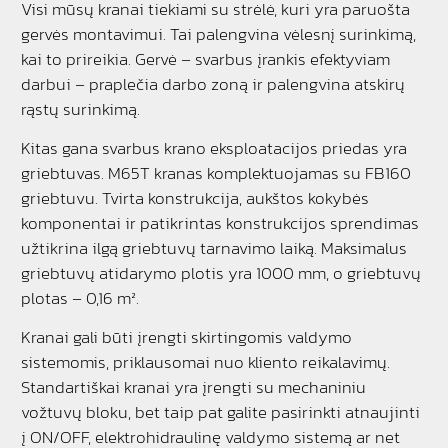
Visi mūsų kranai tiekiami su strėlė, kuri yra paruošta
gervės montavimui. Tai palengvina vėlesnį surinkimą,
kai to prireikia. Gervė – svarbus įrankis efektyviam
darbui – praplečia darbo zoną ir palengvina atskirų
rąstų surinkimą.
Kitas gana svarbus krano eksploatacijos priedas yra
griebtuvas. M65T kranas komplektuojamas su FB160
griebtuvu. Tvirta konstrukcija, aukštos kokybės
komponentai ir patikrintas konstrukcijos sprendimas
užtikrina ilgą griebtuvų tarnavimo laiką. Maksimalus
griebtuvų atidarymo plotis yra 1000 mm, o griebtuvų
plotas – 0,16 m².
Kranai gali būti įrengti skirtingomis valdymo
sistemomis, priklausomai nuo kliento reikalavimų.
Standartiškai kranai yra įrengti su mechaniniu
vožtuvų bloku, bet taip pat galite pasirinkti atnaujinti
į ON/OFF, elektrohidraulinę valdymo sistemą ar net