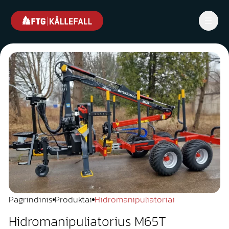
Pagrindinis
Produktai
Hidromanipuliatoriai
Hidromanipuliatorius M65T