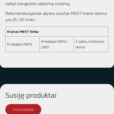
radijo bangomis valdomą sistemą.
Rekomenduojamas alyvos srautas M65T krano darbui
yra 25–35 l/min.
Kranas M65T tinka:
Priekabai FB70-
3 taškų tvirtinimo
Priekabai FB70
2WD
rėmui
Susiję produktai
Visi produktai