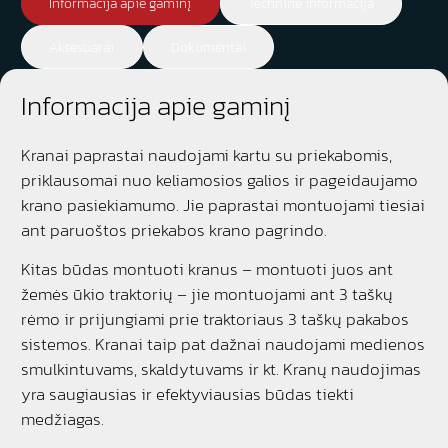
Informacija apie gaminį
Techninė informacija
Aksesuarai
Dokumentai
Informacija apie gaminį
Kranai paprastai naudojami kartu su priekabomis,
priklausomai nuo keliamosios galios ir pageidaujamo
krano pasiekiamumo. Jie paprastai montuojami tiesiai
ant paruoštos priekabos krano pagrindo.
Kitas būdas montuoti kranus – montuoti juos ant
žemės ūkio traktorių – jie montuojami ant 3 taškų
rėmo ir prijungiami prie traktoriaus 3 taškų pakabos
sistemos. Kranai taip pat dažnai naudojami medienos
smulkintuvams, skaldytuvams ir kt. Kranų naudojimas
yra saugiausias ir efektyviausias būdas tiekti
medžiagas.